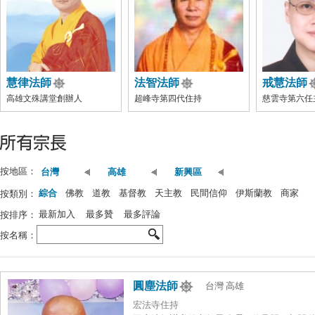
慧律法師
法智法師
戒慧法師
高雄文殊講堂創辦人
超峰寺第四代住持
慈雲寺第六任
按地區：
台灣
高雄
新興區
綜合
佛教
道教
基督教
天主教
民間信仰
伊斯蘭教
商家
按類別：
最新加入
最多贊
最多評論
按排序：
按名稱：
圓塵法師
台灣 高雄
宏法寺住持