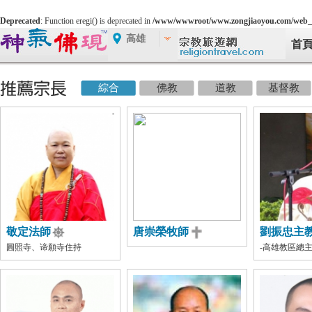
Deprecated
: Function eregi() is deprecated in
/www/wwwroot/www.zongjiaoyou.com/web_
高雄
首
綜合
佛教
道教
基督教
敬定法師
唐崇榮牧師
劉振忠主
圓照寺、谛願寺住持
-高雄教區總