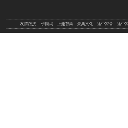
友情鏈接：
佛圖網
上趣智業
景典文化
途中家舍
途中