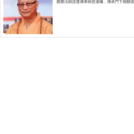
圓塵法師謹遵傳孝師恩遺囑，傳承門下相關