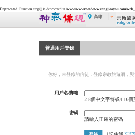
Deprecated
: Function eregi() is deprecated in
/www/wwwroot/www.zongjiaoyou.com/web_
高雄
普通用戶登錄
你好，未登錄的信徒，登錄宗教旅遊網，與
用戶名/郵箱
2-8個中文字符或4-16
密碼
請輸入正確的密碼
記住我
忘記