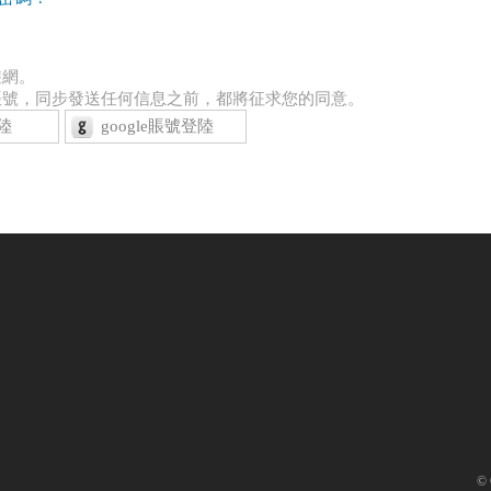
遊網。
賬號，同步發送任何信息之前，都將征求您的同意。
陸
google賬號登陸
© 