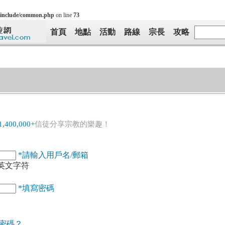
include/common.php
on line
73
首頁
地點
活動
路線
宗長
攻略
1,400,000+
信徒分享宗教的樂趣！
*請輸入用戶名/郵箱
個英文字符
*填寫密碼
密碼？